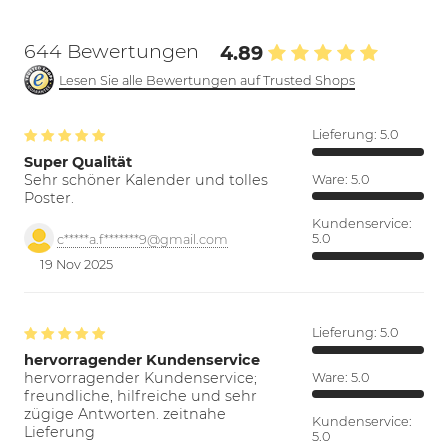
644 Bewertungen
4.89
Lesen Sie alle Bewertungen auf Trusted Shops
Lieferung:
5.0
Super Qualität
Sehr schöner Kalender und tolles
Ware:
5.0
Poster.
Kundenservice:
5.0
c*****a.f*******9@gmail.com
19 Nov 2025
Lieferung:
5.0
hervorragender Kundenservice
hervorragender Kundenservice;
Ware:
5.0
freundliche, hilfreiche und sehr
zügige Antworten. zeitnahe
Kundenservice:
Lieferung
5.0