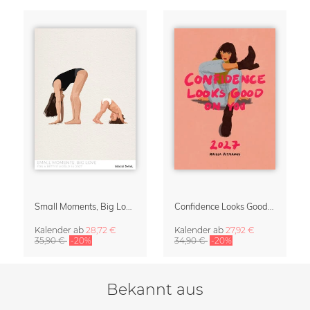
Small Moments, Big Love – Mutterschaftskalender von Giselle Dekel
Confidence Looks Good On You Kalender 2027
Kalender
ab
28,72 €
Kalender
ab
27,92 €
35,90 €
-20%
34,90 €
-20%
Bekannt aus