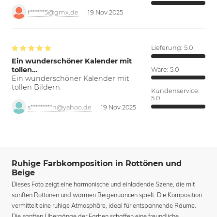
f******5@gmx.de
19 Nov 2025
Lieferung:
5.0
Ein wunderschöner Kalender mit
tollen…
Ware:
5.0
Ein wunderschöner Kalender mit
tollen Bildern.
Kundenservice:
5.0
s*********h@yahoo.de
19 Nov 2025
Ruhige Farbkomposition in Rottönen und
Beige
Dieses Foto zeigt eine harmonische und einladende Szene, die mit
sanften Rottönen und warmen Beigenuancen spielt. Die Komposition
vermittelt eine ruhige Atmosphäre, ideal für entspannende Räume.
Die sanften Übergänge der Farben schaffen eine freundliche