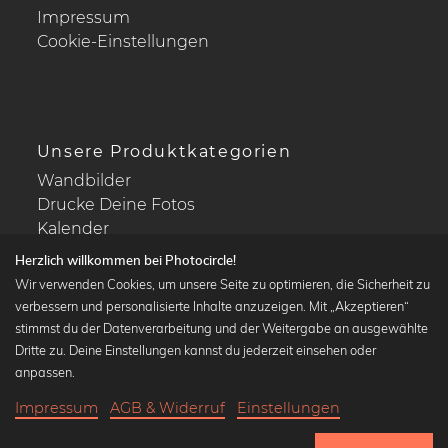
Impressum
Cookie-Einstellungen
Unsere Produktkategorien
Wandbilder
Drucke Deine Fotos
Kalender
Herzlich willkommen bei Photocircle!
Wir verwenden Cookies, um unsere Seite zu optimieren, die Sicherheit zu
verbessern und personalisierte Inhalte anzuzeigen. Mit „Akzeptieren“
stimmst du der Datenverarbeitung und der Weitergabe an ausgewählte
Beliebte Kollektionen
Dritte zu. Deine Einstellungen kannst du jederzeit einsehen oder
Wandbilder in schwarz-weiß
anpassen.
Bauhaus Bilder
Impressum
AGB & Widerruf
Einstellungen
Klassiker der Kunstgeschichte
20,90 €
-20%
In den Warenkorb
Abstrakte Kunst
16,72 €