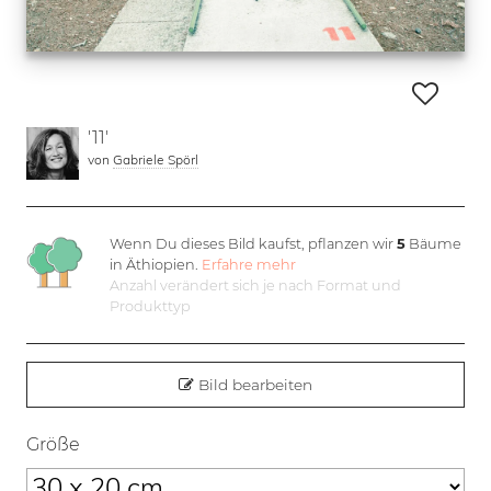
'11'
von
Gabriele Spörl
Wenn Du dieses Bild kaufst, pflanzen wir
5
Bäume
in Äthiopien.
Erfahre mehr
Anzahl verändert sich je nach Format und
Produkttyp
Bild bearbeiten
Größe