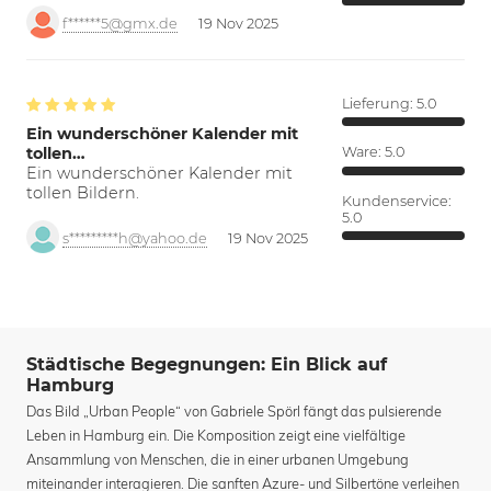
f******5@gmx.de
19 Nov 2025
Lieferung:
5.0
Ein wunderschöner Kalender mit
tollen…
Ware:
5.0
Ein wunderschöner Kalender mit
tollen Bildern.
Kundenservice:
5.0
s*********h@yahoo.de
19 Nov 2025
Städtische Begegnungen: Ein Blick auf
Hamburg
Das Bild „Urban People“ von Gabriele Spörl fängt das pulsierende
Leben in Hamburg ein. Die Komposition zeigt eine vielfältige
Ansammlung von Menschen, die in einer urbanen Umgebung
miteinander interagieren. Die sanften Azure- und Silbertöne verleihen