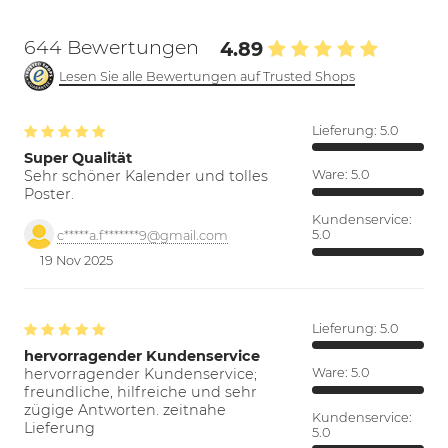
644 Bewertungen
4.89
Lesen Sie alle Bewertungen auf Trusted Shops
Lieferung:
5.0
Super Qualität
Sehr schöner Kalender und tolles
Ware:
5.0
Poster.
Kundenservice:
5.0
c*****a.f*******9@gmail.com
19 Nov 2025
Lieferung:
5.0
hervorragender Kundenservice
hervorragender Kundenservice;
Ware:
5.0
freundliche, hilfreiche und sehr
zügige Antworten. zeitnahe
Kundenservice:
Lieferung
5.0