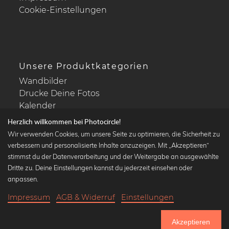
Cookie-Einstellungen
Unsere Produktkategorien
Wandbilder
Drucke Deine Fotos
Kalender
Herzlich willkommen bei Photocircle!
Wir verwenden Cookies, um unsere Seite zu optimieren, die Sicherheit zu
verbessern und personalisierte Inhalte anzuzeigen. Mit „Akzeptieren“
stimmst du der Datenverarbeitung und der Weitergabe an ausgewählte
Beliebte Kollektionen
Dritte zu. Deine Einstellungen kannst du jederzeit einsehen oder
Wandbilder in schwarz-weiß
anpassen.
Bauhaus Bilder
Impressum
AGB & Widerruf
Einstellungen
Klassiker der Kunstgeschichte
20,90 €
-25%
In den Warenkorb
Abstrakte Kunst
15,67 €
Akzeptieren
Landschaftsbilder