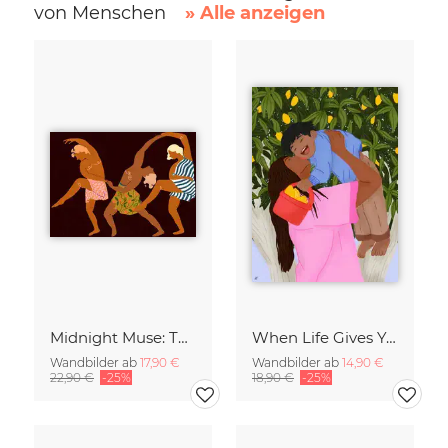
von Menschen
» Alle anzeigen
Midnight Muse: The Dance of Sisterhood
When Life Gives You Lemons
Wandbilder ab
17,90 €
Wandbilder ab
14,90 €
22,90 €
-25%
18,90 €
-25%