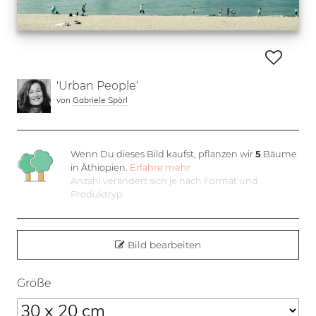
'Urban People'
von
Gabriele Spörl
Wenn Du dieses Bild kaufst, pflanzen wir
5
Bäume
in Äthiopien.
Erfahre mehr
Anzahl verändert sich je nach Format und
Produkttyp
Bild bearbeiten
Größe