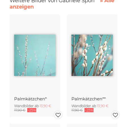
Weitere Bilder von Gabriele Spörl
» Alle
anzeigen
Palmkätzchen*
Palmkätzchen**
Wandbilder ab
13,90 €
Wandbilder ab
13,90 €
17,90 €
-25%
17,90 €
-25%