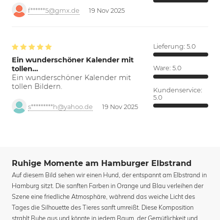
f******5@gmx.de
19 Nov 2025
Lieferung:
5.0
Ein wunderschöner Kalender mit
tollen…
Ware:
5.0
Ein wunderschöner Kalender mit
tollen Bildern.
Kundenservice:
5.0
s*********h@yahoo.de
19 Nov 2025
Ruhige Momente am Hamburger Elbstrand
Auf diesem Bild sehen wir einen Hund, der entspannt am Elbstrand in
Hamburg sitzt. Die sanften Farben in Orange und Blau verleihen der
Szene eine friedliche Atmosphäre, während das weiche Licht des
Tages die Silhouette des Tieres sanft umreißt. Diese Komposition
strahlt Ruhe aus und könnte in jedem Raum, der Gemütlichkeit und