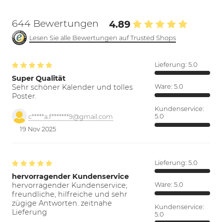
644 Bewertungen
4.89
Lesen Sie alle Bewertungen auf Trusted Shops
Lieferung:
5.0
Super Qualität
Sehr schöner Kalender und tolles
Ware:
5.0
Poster.
Kundenservice:
5.0
c*****a.f*******9@gmail.com
19 Nov 2025
Lieferung:
5.0
hervorragender Kundenservice
hervorragender Kundenservice;
Ware:
5.0
freundliche, hilfreiche und sehr
zügige Antworten. zeitnahe
Kundenservice:
Lieferung
5.0