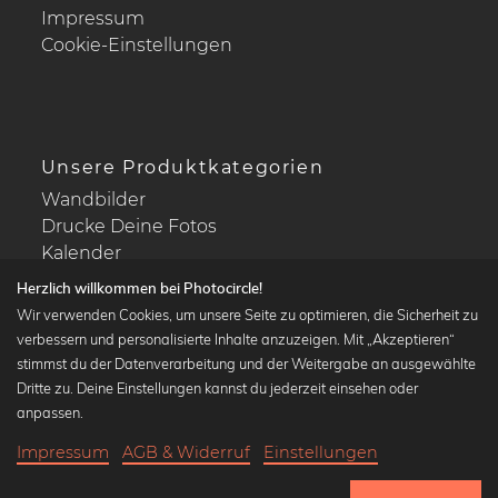
Impressum
Cookie-Einstellungen
Unsere Produktkategorien
Wandbilder
Drucke Deine Fotos
Kalender
Herzlich willkommen bei Photocircle!
Wir verwenden Cookies, um unsere Seite zu optimieren, die Sicherheit zu
verbessern und personalisierte Inhalte anzuzeigen. Mit „Akzeptieren“
stimmst du der Datenverarbeitung und der Weitergabe an ausgewählte
Beliebte Kollektionen
Dritte zu. Deine Einstellungen kannst du jederzeit einsehen oder
Wandbilder in schwarz-weiß
anpassen.
Bauhaus Bilder
Impressum
AGB & Widerruf
Einstellungen
Klassiker der Kunstgeschichte
20,90 €
-25%
In den Warenkorb
Abstrakte Kunst
15,67 €