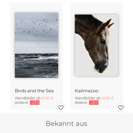
Birds and the Sea
Kalimazoo
Wandbilder ab
15,90 €
Wandbilder ab
14,90 €
20,90 €
-25%
18,90 €
-25%
Bekannt aus