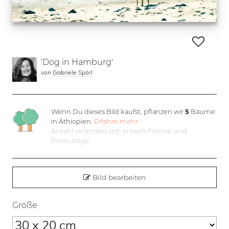
'Dog in Hamburg'
von
Gabriele Spörl
Wenn Du dieses Bild kaufst, pflanzen wir
5
Bäume
in Äthiopien.
Erfahre mehr
Anzahl verändert sich je nach Format und
Produkttyp
Bild bearbeiten
Größe