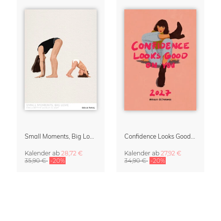
Small Moments, Big Love – Mutterschaftskalender von Giselle Dekel
Confidence Looks Good On You Kalender 2027
Kalender
ab
28,72 €
Kalender
ab
27,92 €
35,90 €
-20%
34,90 €
-20%