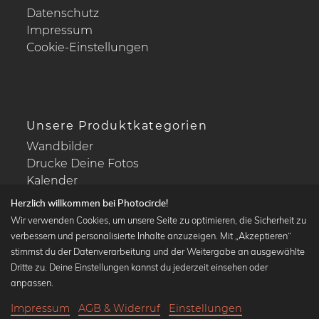
Datenschutz
Impressum
Cookie-Einstellungen
Unsere Produktkategorien
Wandbilder
Drucke Deine Fotos
Kalender
Herzlich willkommen bei Photocircle!
Wir verwenden Cookies, um unsere Seite zu optimieren, die Sicherheit zu
verbessern und personalisierte Inhalte anzuzeigen. Mit „Akzeptieren“
stimmst du der Datenverarbeitung und der Weitergabe an ausgewählte
Beliebte Kollektionen
Dritte zu. Deine Einstellungen kannst du jederzeit einsehen oder
Wandbilder in schwarz-weiß
anpassen.
Bauhaus Bilder
Impressum
AGB & Widerruf
Einstellungen
Klassiker der Kunstgeschichte