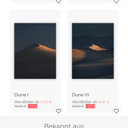
Dune I
Dune III
Wandbilder ab
14,90 €
Wandbilder ab
14,90 €
18,90 €
-25%
18,90 €
-25%
Bekannt aus