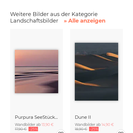
Weitere Bilder aus der Kategorie
Landschaftsbilder
» Alle anzeigen
Purpura SeeStück No.18
Dune II
Wandbilder ab
13,90 €
Wandbilder ab
14,90 €
17,90 €
-25%
18,90 €
-25%