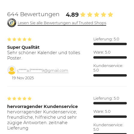
644 Bewertungen
4.89
Lesen Sie alle Bewertungen auf Trusted Shops
Lieferung:
5.0
Super Qualität
Sehr schöner Kalender und tolles
Ware:
5.0
Poster.
Kundenservice:
5.0
c*****a.f*******9@gmail.com
19 Nov 2025
Lieferung:
5.0
hervorragender Kundenservice
hervorragender Kundenservice;
Ware:
5.0
freundliche, hilfreiche und sehr
zügige Antworten. zeitnahe
Kundenservice:
Lieferung
5.0