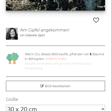
'Am Gipfel angekommen'
von
Gabriele Spörl
Wenn Du dieses Bild kaufst, pflanzen wir
5
Bäume
in Äthiopien.
Erfahre mehr
Anzahl verändert sich je nach Format und
Produkttyp
Bild bearbeiten
Größe