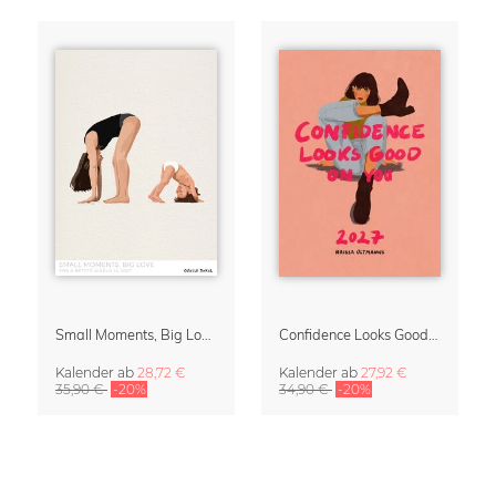
Small Moments, Big Love – Mutterschaftskalender von Giselle Dekel
Confidence Looks Good On You Kalender 2027
Kalender
ab
28,72 €
Kalender
ab
27,92 €
35,90 €
-20%
34,90 €
-20%