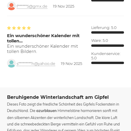
f******5@gmx.de
19 Nov 2025
Lieferung:
5.0
Ein wunderschöner Kalender mit
tollen…
Ware:
5.0
Ein wunderschöner Kalender mit
tollen Bildern.
Kundenservice:
5.0
s*********h@yahoo.de
19 Nov 2025
Beruhigende Winterlandschaft am Gipfel
Dieses Foto zeigt die friedliche Schönheit des Gipfels Fockenstein in
Deutschland. Die
Himmelstöne harmonieren sanft mit
azurblauen
den silbernen Akzenten der winterlichen Landschaft. Die klare Luft
und die schneebedeckten Berge vermitteln ein Gefühl von Ruhe und
Erfüllung, das jeder Wanderer auf seinem Weg zum höchsten Punkt