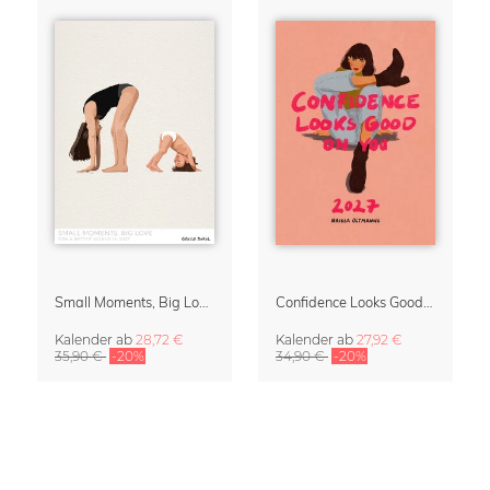
Small Moments, Big Love – Mutterschaftskalender von Giselle Dekel
Confidence Looks Good On You Kalender 2027
Kalender
ab
28,72 €
Kalender
ab
27,92 €
35,90 €
-20%
34,90 €
-20%