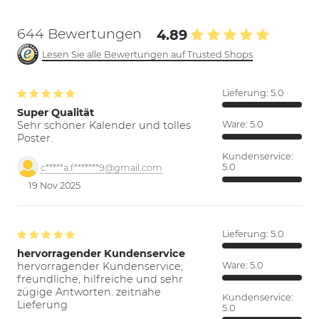
644 Bewertungen
4.89
Lesen Sie alle Bewertungen auf Trusted Shops
Lieferung:
5.0
Super Qualität
Sehr schöner Kalender und tolles
Ware:
5.0
Poster.
Kundenservice:
5.0
c*****a.f*******9@gmail.com
19 Nov 2025
Lieferung:
5.0
hervorragender Kundenservice
hervorragender Kundenservice;
Ware:
5.0
freundliche, hilfreiche und sehr
zügige Antworten. zeitnahe
Kundenservice:
Lieferung
5.0