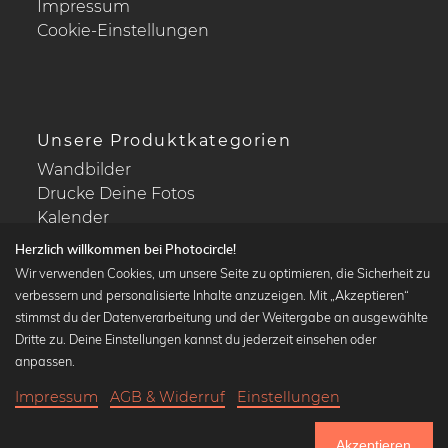
Impressum
Cookie-Einstellungen
Unsere Produktkategorien
Wandbilder
Drucke Deine Fotos
Kalender
Herzlich willkommen bei Photocircle!
Wir verwenden Cookies, um unsere Seite zu optimieren, die Sicherheit zu
verbessern und personalisierte Inhalte anzuzeigen. Mit „Akzeptieren“
stimmst du der Datenverarbeitung und der Weitergabe an ausgewählte
Beliebte Kollektionen
Dritte zu. Deine Einstellungen kannst du jederzeit einsehen oder
Wandbilder in schwarz-weiß
anpassen.
Bauhaus Bilder
Impressum
AGB & Widerruf
Einstellungen
Klassiker der Kunstgeschichte
20,90 €
-20%
In den Warenkorb
Abstrakte Kunst
16,72 €
Akzeptieren