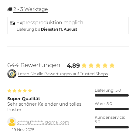
2 - 3
Werktage
Expressproduktion möglich:
Lieferung bis
Dienstag 11. August
644 Bewertungen
4.89
Lesen Sie alle Bewertungen auf Trusted Shops
Lieferung:
5.0
Super Qualität
Sehr schöner Kalender und tolles
Ware:
5.0
Poster.
Kundenservice:
5.0
c*****a.f*******9@gmail.com
19 Nov 2025