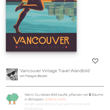
'Vancouver Vintage Travel Wandbild'
von
François Beutier
Wenn Du dieses Bild kaufst, pflanzen wir
3
Bäume
in Äthiopien.
Erfahre mehr
Anzahl verändert sich je nach Format und
Produkttyp