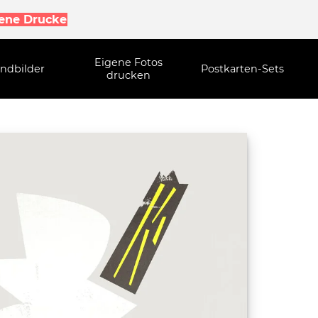
gene Drucke
Eigene Fotos
ndbilder
Postkarten-Sets
drucken