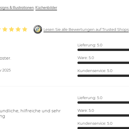
signs & Illustrationen
,
Küchenbilder
Lesen Sie alle Bewertungen auf Trusted Shops
Lieferung:
5.0
oster.
Ware:
5.0
v 2025
Kundenservice:
5.0
Lieferung:
5.0
ndliche, hilfreiche und sehr
Ware:
5.0
ung
Kundenservice:
5.0