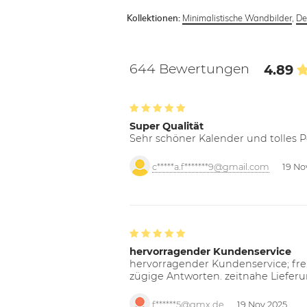
Minimalistische Wandbilder
,
De
Kollektionen:
644 Bewertungen
4.89
Super Qualität
Sehr schöner Kalender und tolles P
c*****a.f*******9@gmail.com
19 No
hervorragender Kundenservice
hervorragender Kundenservice; freu
zügige Antworten. zeitnahe Liefer
f******5@gmx.de
19 Nov 2025