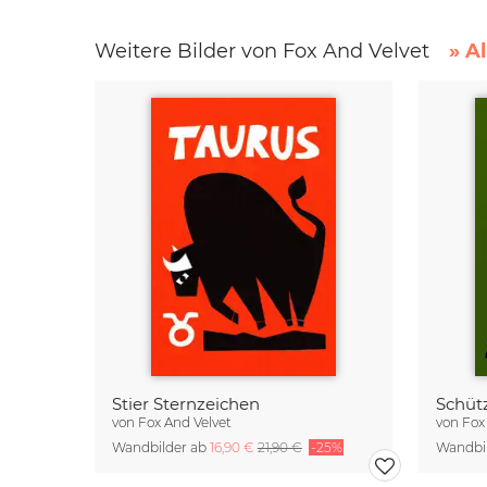
Weitere Bilder von Fox And Velvet
» A
Stier Sternzeichen
Schüt
von
Fox And Velvet
von
Fox
Wandbilder ab
16,90 €
21,90 €
-25%
Wandbi