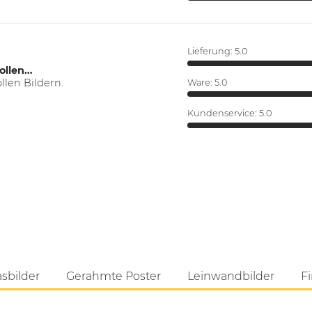
Lieferung:
5.0
ollen…
len Bildern.
Ware:
5.0
Kundenservice:
5.0
asbilder
Gerahmte Poster
Leinwandbilder
Fi