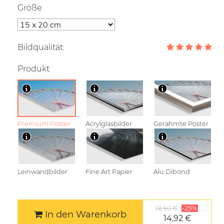
Größe
Bildqualität:
Produkt
Premium Poster
Acrylglasbilder
Gerahmte Poster
Leinwandbilder
Fine Art Papier
Alu Dibond
19,90 €
-25%
In den Warenkorb
14,92 €