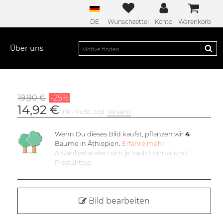
DE
Wunschzettel
Konto
Warenkorb
Über uns
19,90 €
-25%
14,92 €
inkl. MwSt. zzgl.
Versand
Wenn Du dieses Bild kaufst, pflanzen wir
4
Bäume in Äthiopien.
Erfahre mehr
Anzahl verändert sich je nach Format und
Produkttyp
Bild bearbeiten