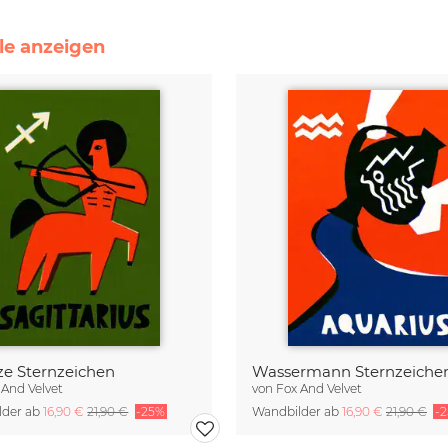
lle anzeigen
ze Sternzeichen
Wassermann Sternzeiche
 And Velvet
von
Fox And Velvet
lder ab
16,90 €
21,90 €
-25%
Wandbilder ab
16,90 €
21,90 €
-