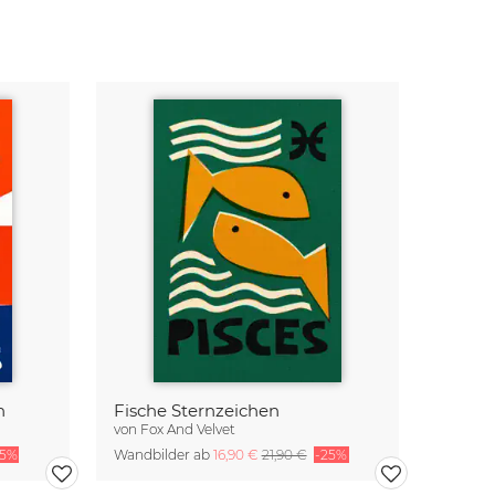
n
Fische Sternzeichen
von
Fox And Velvet
25%
Wandbilder ab
16,90 €
21,90 €
-25%