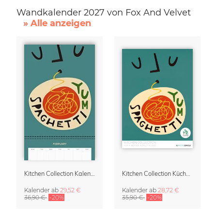
Wandkalender 2027 von Fox And Velvet
» Alle anzeigen
Kitchen Collection Kalender & Terminplaner für die Küche 2027
Kitchen Collection Küchenkalender 2027 – von Fox and Velvet
Kalender
ab
29,52 €
Kalender
ab
28,72 €
36,90 €
-20%
35,90 €
-20%