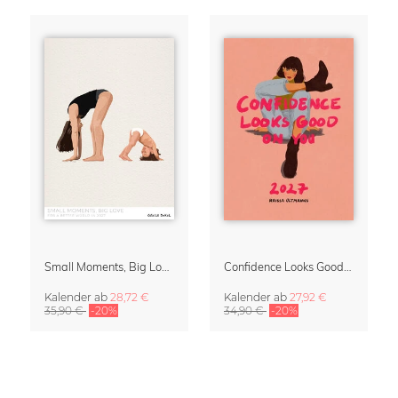
Small Moments, Big Love – Mutterschaftskalender von Giselle Dekel
Confidence Looks Good On You Kalender 2027
Kalender
ab
28,72 €
Kalender
ab
27,92 €
35,90 €
-20%
34,90 €
-20%