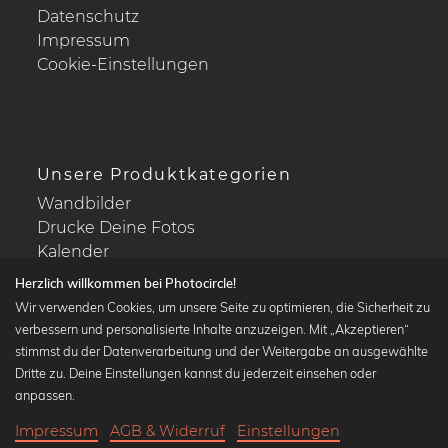
Datenschutz
Impressum
Cookie-Einstellungen
Unsere Produktkategorien
Wandbilder
Drucke Deine Fotos
Kalender
Herzlich willkommen bei Photocircle!
Wir verwenden Cookies, um unsere Seite zu optimieren, die Sicherheit zu
verbessern und personalisierte Inhalte anzuzeigen. Mit „Akzeptieren“
stimmst du der Datenverarbeitung und der Weitergabe an ausgewählte
Beliebte Kollektionen
Dritte zu. Deine Einstellungen kannst du jederzeit einsehen oder
Wandbilder in schwarz-weiß
anpassen.
Bauhaus Bilder
Impressum
AGB & Widerruf
Einstellungen
Klassiker der Kunstgeschichte