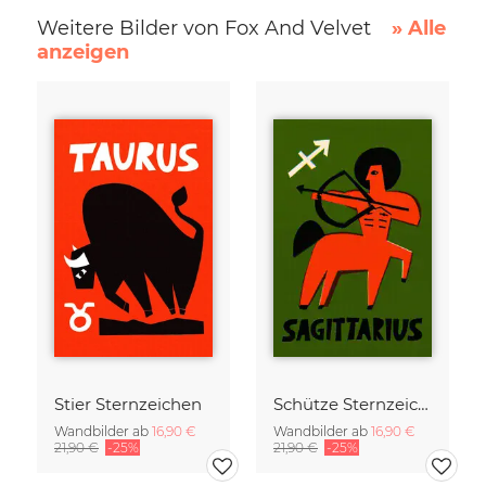
Weitere Bilder von Fox And Velvet
» Alle
anzeigen
Stier Sternzeichen
Schütze Sternzeichen
Wandbilder ab
16,90 €
Wandbilder ab
16,90 €
21,90 €
-25%
21,90 €
-25%