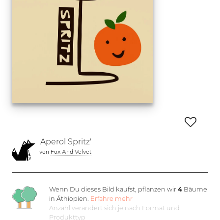
'Aperol Spritz'
von
Fox And Velvet
Wenn Du dieses Bild kaufst, pflanzen wir
4
Bäume
in Äthiopien.
Erfahre mehr
Anzahl verändert sich je nach Format und
Produkttyp