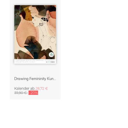
Drawing Femininity Kunstkalender 2027
Kalender
ab
28,72 €
35,90 €
-20%