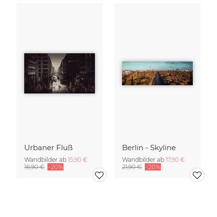
Urbaner Fluß
Berlin - Skyline
Wandbilder ab
15,90 €
Wandbilder ab
17,90 €
18,90 €
-20%
21,90 €
-20%