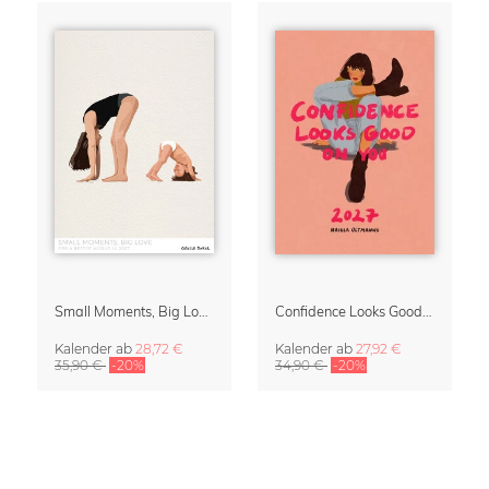
Small Moments, Big Love – Mutterschaftskalender von Giselle Dekel
Confidence Looks Good On You Kalender 2027
Kalender
ab
28,72 €
Kalender
ab
27,92 €
35,90 €
-20%
34,90 €
-20%