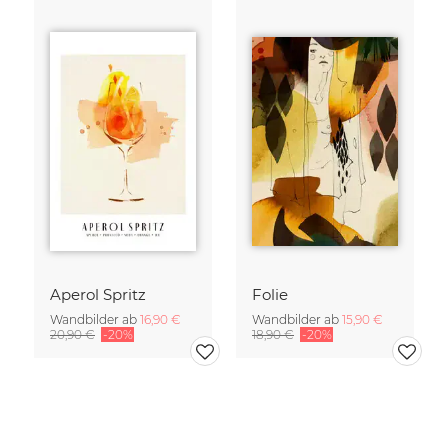
Aperol Spritz
Folie
Wandbilder ab
16,90 €
Wandbilder ab
15,90 €
20,90 €
-20%
18,90 €
-20%