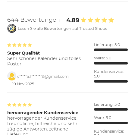
644 Bewertungen
4.89
Lesen Sie alle Bewertungen auf Trusted Shops
Lieferung:
5.0
Super Qualität
Sehr schöner Kalender und tolles
Ware:
5.0
Poster.
Kundenservice:
5.0
c*****a.f*******9@gmail.com
19 Nov 2025
Lieferung:
5.0
hervorragender Kundenservice
hervorragender Kundenservice;
Ware:
5.0
freundliche, hilfreiche und sehr
zügige Antworten. zeitnahe
Kundenservice:
Lieferung