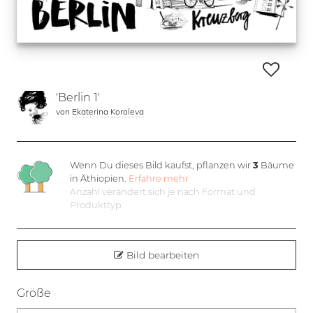
'Berlin 1'
von
Ekaterina Koroleva
Wenn Du dieses Bild kaufst, pflanzen wir
3
Bäume
in Äthiopien.
Erfahre mehr
Anzahl verändert sich je nach Format und
Produkttyp
Bild bearbeiten
Größe