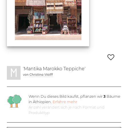
'Mantika Marokko Teppiche'
von
Christina Wolff
Wenn Du dieses Bild kaufst, pflanzen wir
3
Bäume
in Äthiopien.
Erfahre mehr
Anzahl verändert sich je nach Format und
Produkttyp