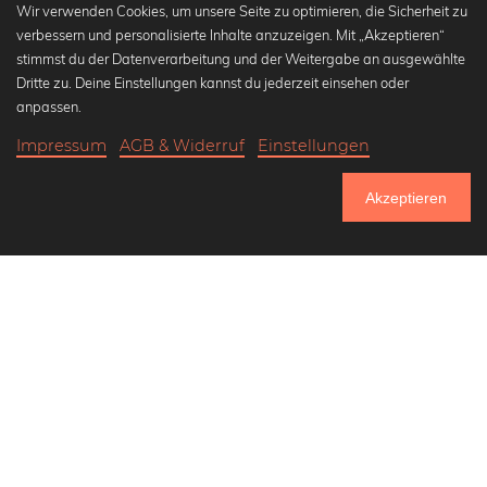
Wir verwenden Cookies, um unsere Seite zu optimieren, die Sicherheit zu
verbessern und personalisierte Inhalte anzuzeigen. Mit „Akzeptieren“
stimmst du der Datenverarbeitung und der Weitergabe an ausgewählte
Beliebte Kollektionen
Dritte zu. Deine Einstellungen kannst du jederzeit einsehen oder
Wandbilder in schwarz-weiß
anpassen.
Bauhaus Bilder
Impressum
AGB & Widerruf
Einstellungen
Klassiker der Kunstgeschichte
19,90 €
-25%
In den Warenkorb
Abstrakte Kunst
14,92 €
Akzeptieren
Landschaftsbilder
Bis Donnerstag: 20% Rabatt auf alle Bilder
Lass uns Freunde werden