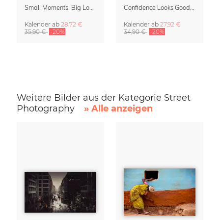
Small Moments, Big Love – Mutterschaftskalender von Giselle Dekel
Confidence Looks Good On You Kalender 2027
Kalender
ab
28,72 €
Kalender
ab
27,92 €
35,90 €
-20%
34,90 €
-20%
Weitere Bilder aus der Kategorie Street
Photography
» Alle anzeigen