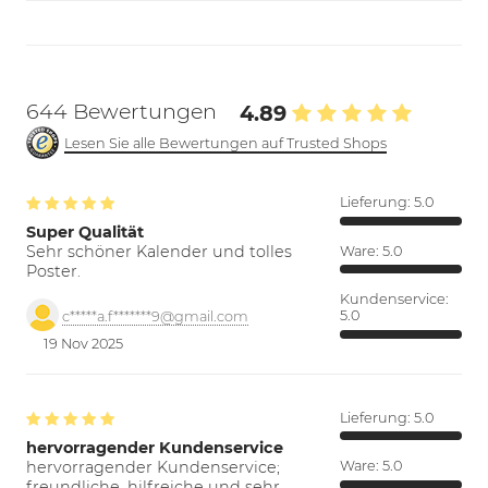
644 Bewertungen
4.89
Lesen Sie alle Bewertungen auf Trusted Shops
Lieferung:
5.0
Super Qualität
Sehr schöner Kalender und tolles
Ware:
5.0
Poster.
Kundenservice:
5.0
c*****a.f*******9@gmail.com
19 Nov 2025
Lieferung:
5.0
hervorragender Kundenservice
hervorragender Kundenservice;
Ware:
5.0
freundliche, hilfreiche und sehr