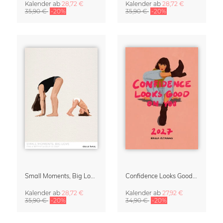
Kalender
ab
28,72 €
Kalender
ab
28,72 €
35,90 €
-20%
35,90 €
-20%
Small Moments, Big Love – Mutterschaftskalender von Giselle Dekel
Confidence Looks Good On You Kalender 2027
Kalender
ab
28,72 €
Kalender
ab
27,92 €
35,90 €
-20%
34,90 €
-20%