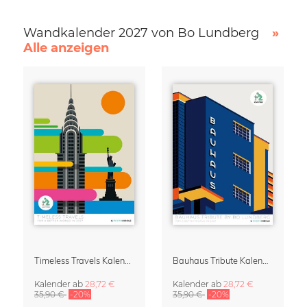
Wandkalender 2027 von Bo Lundberg
»
Alle anzeigen
Timeless Travels Kalender 2027 – Vintage Reiseillustrationen von Bo Lundberg
Bauhaus Tribute Kalender 2027 von Bo Lundberg
Kalender
ab
28,72 €
Kalender
ab
28,72 €
35,90 €
-20%
35,90 €
-20%