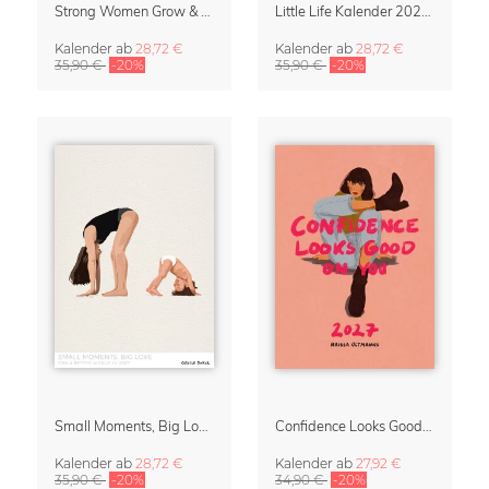
Strong Women Grow & Bloom Kalender 2027
Little Life Kalender 2027 von Simone Goder
Kalender
ab
28,72 €
Kalender
ab
28,72 €
35,90 €
-20%
35,90 €
-20%
Small Moments, Big Love – Mutterschaftskalender von Giselle Dekel
Confidence Looks Good On You Kalender 2027
Kalender
ab
28,72 €
Kalender
ab
27,92 €
35,90 €
-20%
34,90 €
-20%