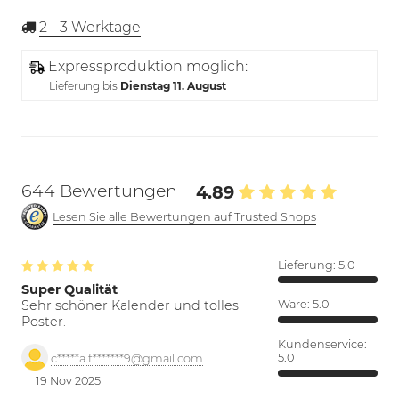
2 - 3
Werktage
Expressproduktion möglich:
Lieferung bis
Dienstag 11. August
644 Bewertungen
4.89
Lesen Sie alle Bewertungen auf Trusted Shops
Lieferung:
5.0
Super Qualität
Sehr schöner Kalender und tolles
Ware:
5.0
Poster.
Kundenservice:
5.0
c*****a.f*******9@gmail.com
19 Nov 2025