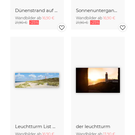
Dünenstrand auf der Insel Sylt
Sonnenuntergang Panorama auf Sylt
Wandbilder ab
16,90 €
Wandbilder ab
16,90 €
21,90 €
-25%
21,90 €
-25%
Leuchtturm List Ost auf Sylt
der leuchtturm
Wandbilder ab
16,90 €
Wandbilder ab
13,90 €