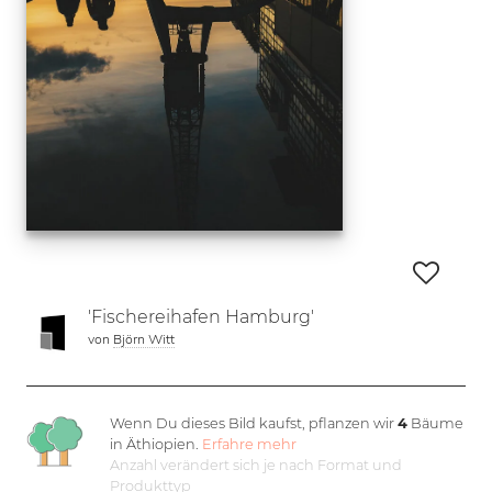
'Fischereihafen Hamburg'
von
Björn Witt
Wenn Du dieses Bild kaufst, pflanzen wir
4
Bäume
in Äthiopien.
Erfahre mehr
Anzahl verändert sich je nach Format und
Produkttyp