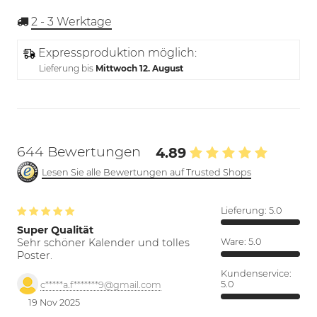
2 - 3
Werktage
Expressproduktion möglich:
Lieferung bis
Mittwoch 12. August
644 Bewertungen
4.89
Lesen Sie alle Bewertungen auf Trusted Shops
Lieferung:
5.0
Super Qualität
Sehr schöner Kalender und tolles
Ware:
5.0
Poster.
Kundenservice:
5.0
c*****a.f*******9@gmail.com
19 Nov 2025