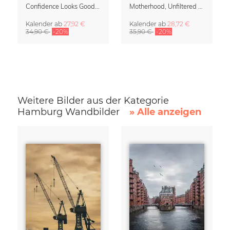
Confidence Looks Good On You Kalender 2027
Motherhood, Unfiltered Kalender 2027 | Humorvolle Illustrationen über das Muttersein
Kalender
ab
27,92 €
Kalender
ab
28,72 €
34,90 €
-20%
35,90 €
-20%
Weitere Bilder aus der Kategorie
Hamburg Wandbilder
» Alle anzeigen