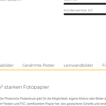
Kundenservice:
5.0
asbilder
Gerahmte Poster
Leinwandbilder
Fi
m² starken Fotopapier
 Photocircle Posterdruck gibt Dir die Möglichkeit, eigene Motive oder Bilder au
 m² festem und FSC-zertifiziertem Papier her, das gestochene Schärfe und str