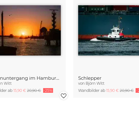
Sonnenuntergang im Hamburger Hafen
Schlepper
rn Witt
von
Björn Witt
lder ab
15,90 €
20,90 €
-25%
Wandbilder ab
15,90 €
20,90 €
-