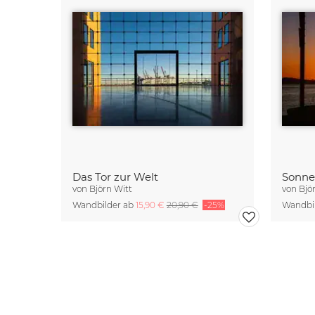
Das Tor zur Welt
von
Björn Witt
von
Bjö
Wandbilder ab
15,90 €
20,90 €
-25%
Wandbi