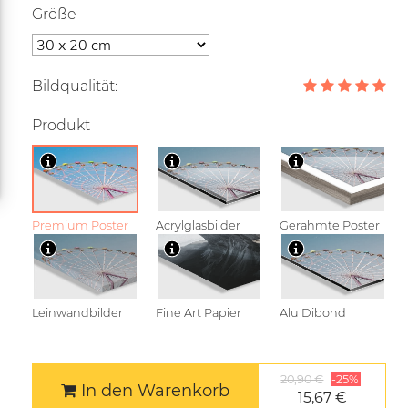
Größe
Bildqualität:
Produkt
Premium Poster
Acrylglasbilder
Gerahmte Poster
Leinwandbilder
Fine Art Papier
Alu Dibond
20,90 €
-25%
In den Warenkorb
15,67 €