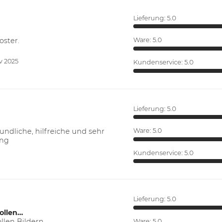
Lieferung:
5.0
oster.
Ware:
5.0
v 2025
Kundenservice:
5.0
Lieferung:
5.0
ndliche, hilfreiche und sehr
Ware:
5.0
ung
Kundenservice:
5.0
Lieferung:
5.0
ollen…
len Bildern.
Ware:
5.0