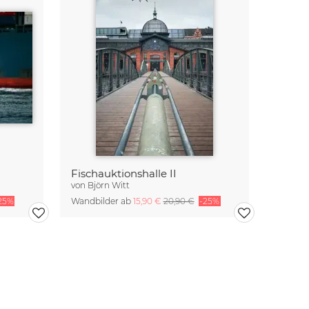
Fischauktionshalle II
von
Björn Witt
25%
Wandbilder ab
15,90 €
20,90 €
-25%