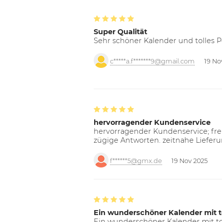
Super Qualität
Sehr schöner Kalender und tolles P
c*****a.f*******9@gmail.com
19 No
hervorragender Kundenservice
hervorragender Kundenservice; freu
zügige Antworten. zeitnahe Liefer
f******5@gmx.de
19 Nov 2025
Ein wunderschöner Kalender mit t
Ein wunderschöner Kalender mit tol