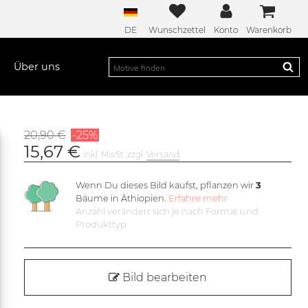
DE
Wunschzettel
Konto
Warenkorb
Über uns
20,90 €
-25%
15,67 €
inkl. MwSt. zzgl.
Versand
Wenn Du dieses Bild kaufst, pflanzen wir
3
Bäume in Äthiopien.
Erfahre mehr
Anzahl verändert sich je nach Format und
Produkttyp
Bild bearbeiten