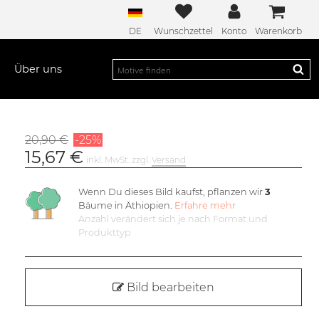
DE
Wunschzettel
Konto
Warenkorb
Über uns
20,90 €
-25%
15,67 €
inkl. MwSt. zzgl.
Versand
Wenn Du dieses Bild kaufst, pflanzen wir
3
Bäume in Äthiopien.
Erfahre mehr
Anzahl verändert sich je nach Format und
Produkttyp
Bild bearbeiten