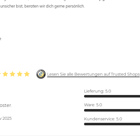
nsicher bist, beraten wir dich gerne persönlich.
e
Lesen Sie alle Bewertungen auf Trusted Shops
Lieferung:
5.0
oster.
Ware:
5.0
v 2025
Kundenservice:
5.0