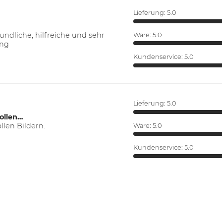
Lieferung:
5.0
ndliche, hilfreiche und sehr
Ware:
5.0
ung
Kundenservice:
5.0
Lieferung:
5.0
ollen…
len Bildern.
Ware:
5.0
Kundenservice:
5.0