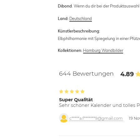
. Wenn du dir bei der Produktauswahl u
Dibond
Deutschland
Land:
Künstlerbeschreibung:
Elbphilharmonie mit Spiegelung in einer Pfütz
Hamburg Wandbilder
Kollektionen:
644 Bewertungen
4.89
Super Qualität
Sehr schöner Kalender und tolles P
c*****a.f*******9@gmail.com
19 No