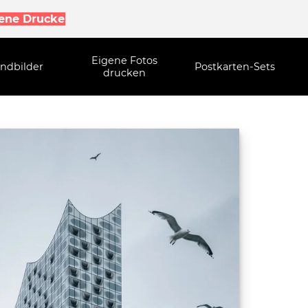
gene Drucke
Eigene Fotos
ndbilder
Postkarten-Sets
drucken