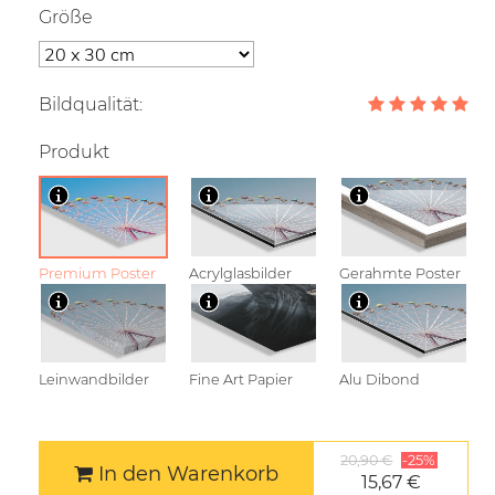
Größe
Bildqualität:
Produkt
Premium Poster
Acrylglasbilder
Gerahmte Poster
Leinwandbilder
Fine Art Papier
Alu Dibond
20,90 €
-25%
In den Warenkorb
15,67 €