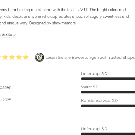
ummy bear holding a pink heart with the text 'LUV U'. The bright colors and
Day, kids' decor, or anyone who appreciates a touch of sugary sweetness and
 fun and unique way. Designed by showmemars
 & Zitate
Lesen Sie alle Bewertungen auf Trusted Shops
Lieferung:
5.0
oster.
Ware:
5.0
v 2025
Kundenservice:
5.0
Lieferung:
5.0