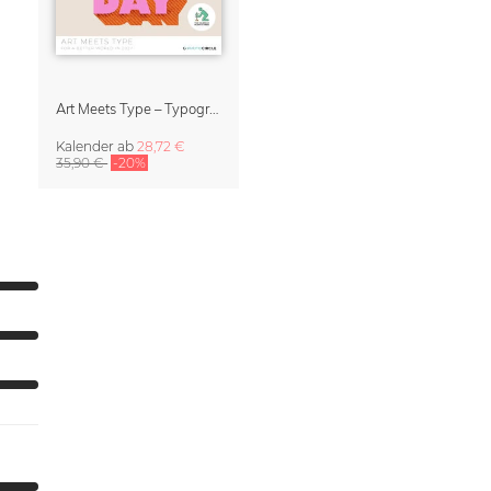
Art Meets Type – Typographie Kalender 2027
Kalender
ab
28,72 €
35,90 €
-20%