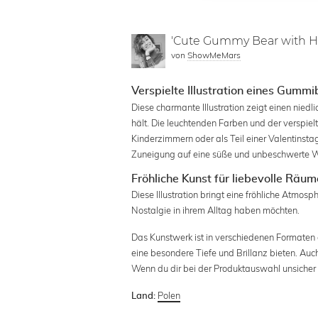
'Cute Gummy Bear with He
von
ShowMeMars
Verspielte Illustration eines Gumm
Diese charmante Illustration zeigt einen nied
hält. Die leuchtenden Farben und der verspielt
Kinderzimmern oder als Teil einer Valentinsta
Zuneigung auf eine süße und unbeschwerte 
Fröhliche Kunst für liebevolle Räum
Diese Illustration bringt eine fröhliche Atmosp
Nostalgie in ihrem Alltag haben möchten.
Das Kunstwerk ist in verschiedenen Formaten e
eine besondere Tiefe und Brillanz bieten. Auc
Wenn du dir bei der Produktauswahl unsicher b
Polen
Land: