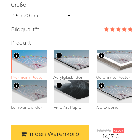
Größe
Bildqualität:
Produkt
Premium Poster
Acrylglasbilder
Gerahmte Poster
Leinwandbilder
Fine Art Papier
Alu Dibond
18,90 €
-25%
In den Warenkorb
14,17 €