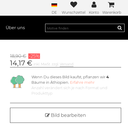
DE
Wunschzettel
Konto
Warenkorb
Über uns
18,90 €
-25%
14,17 €
inkl. MwSt. zzgl.
Versand
Wenn Du dieses Bild kaufst, pflanzen wir
4
Bäume in Äthiopien.
Erfahre mehr
Anzahl verändert sich je nach Format und
Produkttyp
Bild bearbeiten