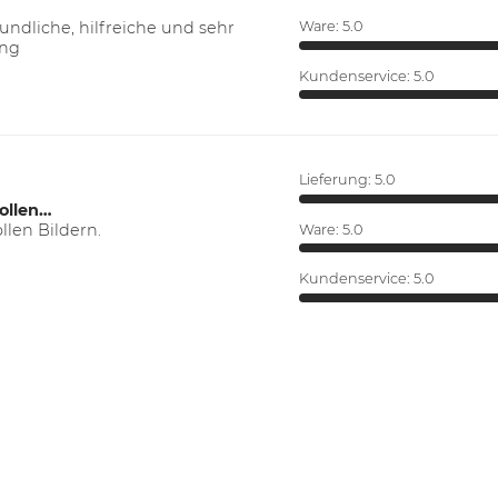
ndliche, hilfreiche und sehr
Ware:
5.0
ung
Kundenservice:
5.0
Lieferung:
5.0
ollen…
len Bildern.
Ware:
5.0
Kundenservice:
5.0