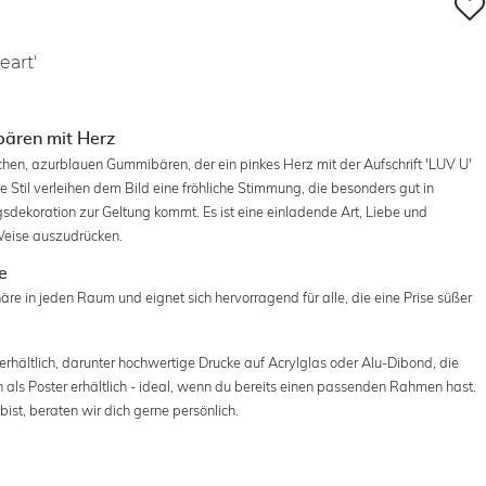
art'
ibären mit Herz
lichen, azurblauen Gummibären, der ein pinkes Herz mit der Aufschrift 'LUV U'
e Stil verleihen dem Bild eine fröhliche Stimmung, die besonders gut in
gsdekoration zur Geltung kommt. Es ist eine einladende Art, Liebe und
Weise auszudrücken.
e
häre in jeden Raum und eignet sich hervorragend für alle, die eine Prise süßer
rhältlich, darunter hochwertige Drucke auf Acrylglas oder Alu-Dibond, die
h als Poster erhältlich - ideal, wenn du bereits einen passenden Rahmen hast.
ist, beraten wir dich gerne persönlich.