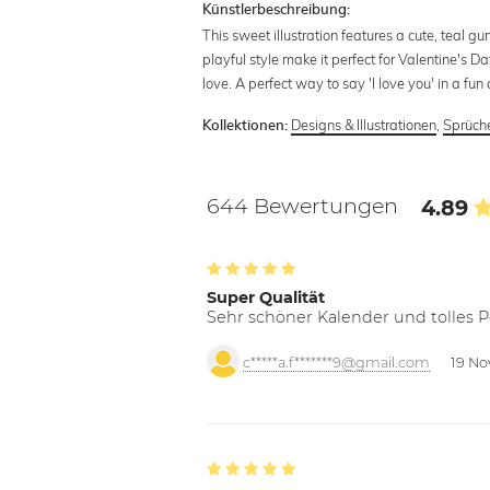
Künstlerbeschreibung:
This sweet illustration features a cute, teal g
playful style make it perfect for Valentine's 
love. A perfect way to say 'I love you' in a
Designs & Illustrationen
,
Sprüche
Kollektionen:
644 Bewertungen
4.89
Super Qualität
Sehr schöner Kalender und tolles P
c*****a.f*******9@gmail.com
19 No