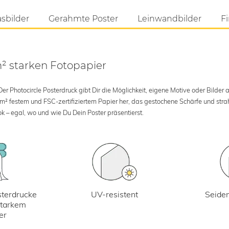
asbilder
Gerahmte Poster
Leinwandbilder
Fi
m² starken Fotopapier
 Photocircle Posterdruck gibt Dir die Möglichkeit, eigene Motive oder Bilder au
 m² festem und FSC-zertifiziertem Papier her, das gestochene Schärfe und str
k – egal, wo und wie Du Dein Poster präsentierst.
UV-resistent
terdrucke
Seiden
starkem
er