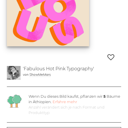
'Fabulous Hot Pink Typography'
von
ShowMeMars
Wenn Du dieses Bild kaufst, pflanzen wir
5
Bäume
in Äthiopien.
Erfahre mehr
Anzahl verändert sich je nach Format und
Produkttyp