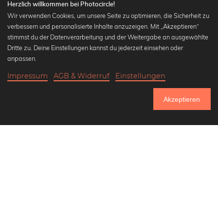
Herzlich willkommen bei Photocircle!
Wir verwenden Cookies, um unsere Seite zu optimieren, die Sicherheit zu
verbessern und personalisierte Inhalte anzuzeigen. Mit „Akzeptieren“
stimmst du der Datenverarbeitung und der Weitergabe an ausgewählte
Beliebte Kollektionen
Dritte zu. Deine Einstellungen kannst du jederzeit einsehen oder
Wandbilder in schwarz-weiß
anpassen.
Bauhaus Bilder
Impressum
AGB & Widerruf
Einstellungen
Klassiker der Kunstgeschichte
18,90 €
-20%
In den Warenkorb
Abstrakte Kunst
15,12 €
Akzeptieren
Landschaftsbilder
Bis Donnerstag: 20% Rabatt auf alle Bilder
Lass uns Freunde werden