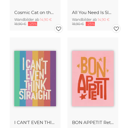
Cosmic Cat on the Moon - Surreal Space Collage Fine Art Print
All You Need Is Sleep Art Print - Retro Striped Bedroom Poster
Wandbilder ab
14,90 €
Wandbilder ab
14,90 €
18,90 €
-25%
18,90 €
-25%
I CAN'T EVEN THINK STRAIGHT Retro Typography - Painted Art Print
BON APPETIT Retro Painted Typography - Kitchen Fine Art Print