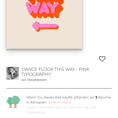
'DANCE FLOOR THIS WAY - PINK
TYPOGRAPHY'
von
ShowMeMars
Wenn Du dieses Bild kaufst, pflanzen wir
3
Bäume
in Äthiopien.
Erfahre mehr
Anzahl verändert sich je nach Format und
Produkttyp