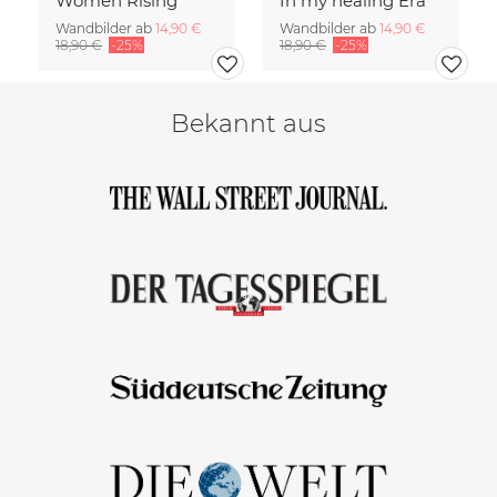
Women Rising
In my healing Era
Wandbilder ab
14,90 €
Wandbilder ab
14,90 €
18,90 €
-25%
18,90 €
-25%
Bekannt aus