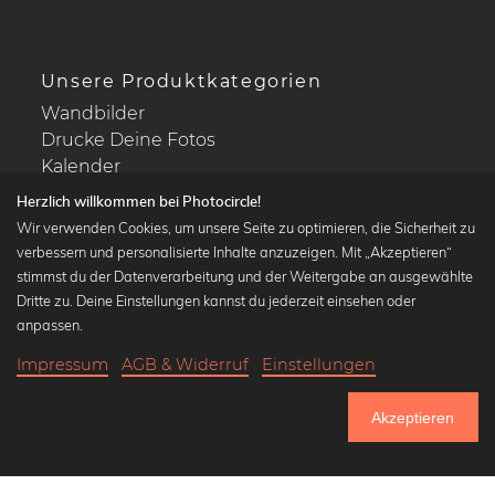
Unsere Produktkategorien
Wandbilder
Drucke Deine Fotos
Kalender
Herzlich willkommen bei Photocircle!
Wir verwenden Cookies, um unsere Seite zu optimieren, die Sicherheit zu
verbessern und personalisierte Inhalte anzuzeigen. Mit „Akzeptieren“
stimmst du der Datenverarbeitung und der Weitergabe an ausgewählte
Beliebte Kollektionen
Dritte zu. Deine Einstellungen kannst du jederzeit einsehen oder
Wandbilder in schwarz-weiß
anpassen.
Bauhaus Bilder
Impressum
AGB & Widerruf
Einstellungen
Klassiker der Kunstgeschichte
19,90 €
-25%
In den Warenkorb
Abstrakte Kunst
14,92 €
Akzeptieren
Landschaftsbilder
Bis Donnerstag: 20% Rabatt auf alle Bilder