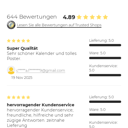
644 Bewertungen
4.89
Lesen Sie alle Bewertungen auf Trusted Shops
Lieferung:
5.0
Super Qualität
Sehr schöner Kalender und tolles
Ware:
5.0
Poster.
Kundenservice:
5.0
c*****a.f*******9@gmail.com
19 Nov 2025
Lieferung:
5.0
hervorragender Kundenservice
hervorragender Kundenservice;
Ware:
5.0
freundliche, hilfreiche und sehr
zügige Antworten. zeitnahe
Kundenservice:
Lieferung
5.0