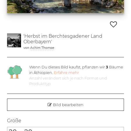
'Herbst im Berchtesgadener Land
Oberbayern'
von
Achim Thomae
Wenn Du dieses Bild kaufst, pflanzen wir
3
Bäume
in Äthiopien.
Erfahre mehr
Anzahl verändert sich je nach Format und
Produkttyp
Bild bearbeiten
Größe