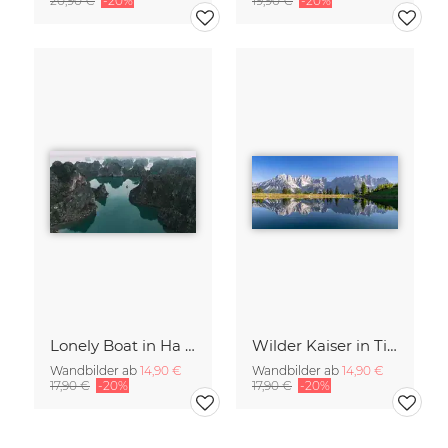
20,90 €
-20%
19,90 €
-20%
Lonely Boat in Ha Long Bay Vietnam
Wilder Kaiser in Tirol
Wandbilder ab
14,90 €
Wandbilder ab
14,90 €
17,90 €
-20%
17,90 €
-20%