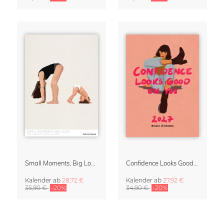
Small Moments, Big Love – Mutterschaftskalender von Giselle Dekel
Confidence Looks Good On You Kalender 2027
Kalender
ab
28,72 €
Kalender
ab
27,92 €
35,90 €
-20%
34,90 €
-20%