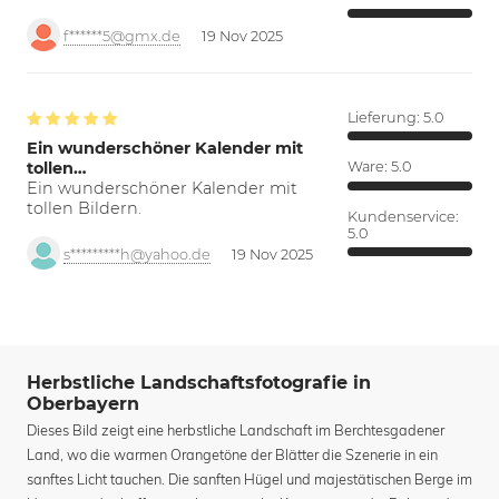
f******5@gmx.de
19 Nov 2025
Lieferung:
5.0
Ein wunderschöner Kalender mit
tollen…
Ware:
5.0
Ein wunderschöner Kalender mit
tollen Bildern.
Kundenservice:
5.0
s*********h@yahoo.de
19 Nov 2025
Herbstliche Landschaftsfotografie in
Oberbayern
Dieses Bild zeigt eine herbstliche Landschaft im Berchtesgadener
Land, wo die warmen Orangetöne der Blätter die Szenerie in ein
sanftes Licht tauchen. Die sanften Hügel und majestätischen Berge im