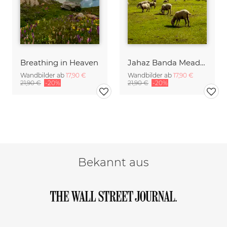
Breathing in Heaven
Jahaz Banda Meadows
Wandbilder ab
17,90 €
Wandbilder ab
17,90 €
21,90 €
-20%
21,90 €
-20%
Bekannt aus