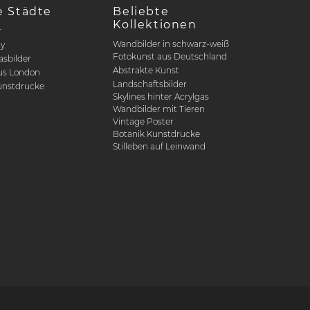
e Städte
Beliebte
Kollektionen
r
Wandbilder in schwarz-weiß
ty
Fotokunst aus Deutschland
asbilder
Abstrakte Kunst
us London
Landschaftsbilder
nstdrucke
Skylines hinter Acrylgas
Wandbilder mit Tieren
Vintage Poster
Botanik Kunstdrucke
Stilleben auf Leinwand