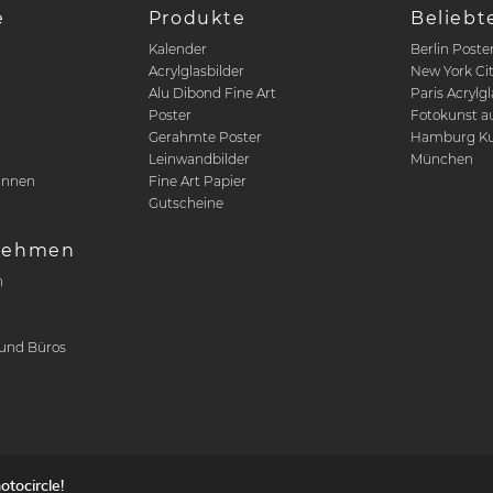
e
Produkte
Beliebt
Kalender
Berlin Poste
Acrylglasbilder
New York Ci
Alu Dibond Fine Art
Paris Acrylgl
Poster
Fotokunst a
n
Gerahmte Poster
Hamburg Ku
Leinwandbilder
München
innen
Fine Art Papier
Gutscheine
nehmen
n
r
und Büros
tocircle!