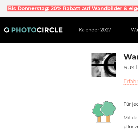
Bis Donnerstag: 20% Rabatt auf Wandbilder & ei
Kalender 2027
Wa
Wan
aus 
Erfah
Für je
Mit de
pflanz