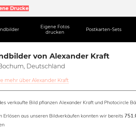
gene Drucke
Eigene Fotos
ndbilder
Postkarten-Sets
drucken
dbilder von Alexander Kraft
Bochum, Deutschland
re mehr über Alexander Kraft
des verkaufte Bild pflanzen Alexander Kraft und Photocircle B
n Erlösen aus unseren Bildverkäufen konnten wir bereits
751.
en