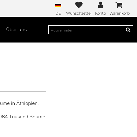
DE
Wunschzettel
Konto
Warenkorb
Über uns
äume in Äthiopien.
Tausend Bäume
084