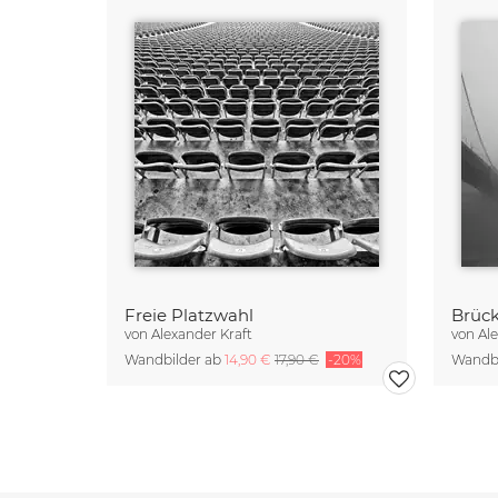
Freie Platzwahl
Brüc
von
Alexander Kraft
von
Al
Wandbilder ab
14,90 €
17,90 €
-20%
Wandbi