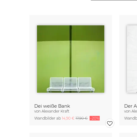
Dei weiße Bank
Der 
von
Alexander Kraft
von
Al
Wandbilder ab
14,90 €
17,90 €
-20%
Wandbi