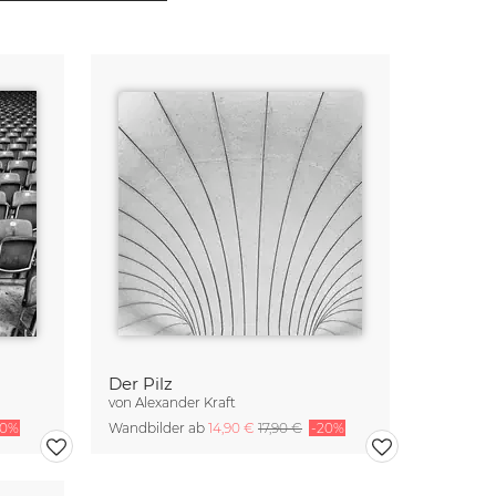
Der Pilz
von
Alexander Kraft
20%
Wandbilder ab
14,90 €
17,90 €
-20%