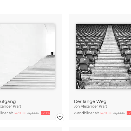
Aufgang
Der lange Weg
exander Kraft
von
Alexander Kraft
lder ab
14,90 €
17,90 €
-20%
Wandbilder ab
14,90 €
17,90 €
-