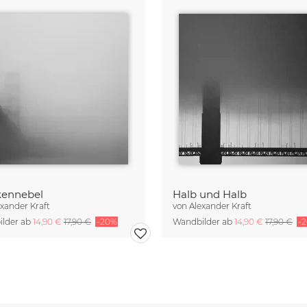
kennebel
Halb und Halb
exander Kraft
von
Alexander Kraft
lder ab
14,90 €
17,90 €
-20%
Wandbilder ab
14,90 €
17,90 €
-