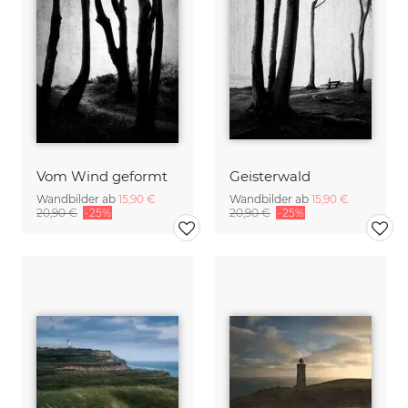
Vom Wind geformt
Geisterwald
Wandbilder ab
15,90 €
Wandbilder ab
15,90 €
20,90 €
-25%
20,90 €
-25%