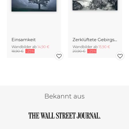
Einsamkeit
Zerklüftete Gebirgskette
Wandbilder ab
14,90 €
Wandbilder ab
15,90 €
18,90 €
-25%
20,90 €
-25%
Bekannt aus