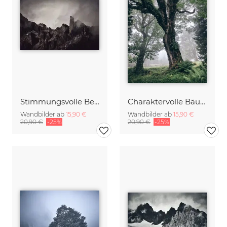
Stimmungsvolle Bergsilhouette
Charaktervolle Bäume im Nebel
Wandbilder ab
15,90 €
Wandbilder ab
15,90 €
20,90 €
-25%
20,90 €
-25%