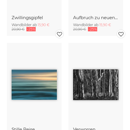
Zwillingsgipfel
Aufbruch zu neuen Ufern
Wandbilder ab
15,90 €
Wandbilder ab
15,90 €
20,90 €
-25%
20,90 €
-25%
Stille Reise
Verworren