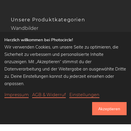
Unsere Produktkategorien
Wandbilder
Drucke Deine Fotos
Herzlich willkommen bei Photocircle!
Kalender
Wir verwenden Cookies, um unsere Seite zu optimieren, die
Sicherheit zu verbessern und personalisierte Inhalte
anzuzeigen. Mit „Akzeptieren“ stimmst du der
Datenverarbeitung und der Weitergabe an ausgewählte Dritte
Beliebte Kollektionen
zu. Deine Einstellungen kannst du jederzeit einsehen oder
Wandbilder in schwarz-weiß
anpassen.
Bauhaus Bilder
Impressum
AGB & Widerruf
Einstellungen
Klassiker der Kunstgeschichte
Abstrakte Kunst
Akzeptieren
Landschaftsbilder
750.985