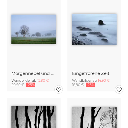
Morgennebel und Bäume
Eingefrorene Zeit
Wandbilder ab
15,90 €
Wandbilder ab
14,90 €
20,90 €
-25%
18,90 €
-25%