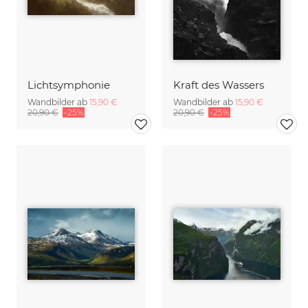
Lichtsymphonie
Kraft des Wassers
Wandbilder ab
15,90 €
Wandbilder ab
15,90 €
20,90 €
-25%
20,90 €
-25%