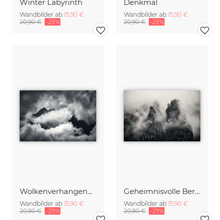
Winter Labyrinth
Denkmal
Wandbilder ab
15,90 €
Wandbilder ab
15,90 €
20,90 €
-25%
20,90 €
-25%
Wolkenverhangene Bergspitzen
Geheimnisvolle Berge
Wandbilder ab
15,90 €
Wandbilder ab
15,90 €
20,90 €
-25%
20,90 €
-25%