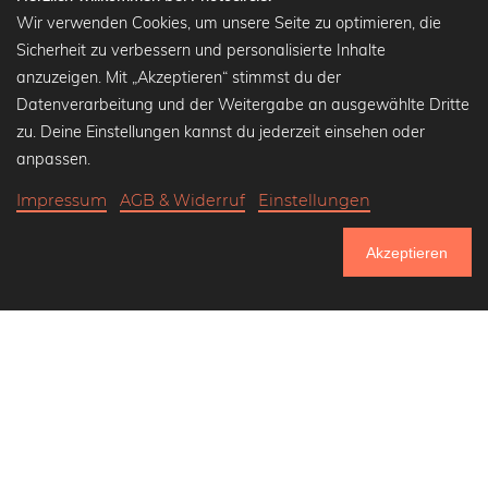
Kalender
Wir verwenden Cookies, um unsere Seite zu optimieren, die
Sicherheit zu verbessern und personalisierte Inhalte
anzuzeigen. Mit „Akzeptieren“ stimmst du der
Datenverarbeitung und der Weitergabe an ausgewählte Dritte
Beliebte Kollektionen
zu. Deine Einstellungen kannst du jederzeit einsehen oder
Wandbilder in schwarz-weiß
anpassen.
Bauhaus Bilder
Impressum
AGB & Widerruf
Einstellungen
Klassiker der Kunstgeschichte
Abstrakte Kunst
Akzeptieren
Landschaftsbilder
750.805
Lass uns Freunde werden