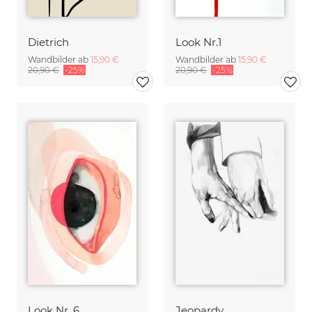
Dietrich
Look Nr.1
Wandbilder ab
15,90 €
Wandbilder ab
15,90 €
20,90 €
-25%
20,90 €
-25%
Look Nr. 6
Jeopardy