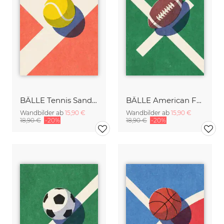
BÄLLE Tennis Sandplatz I
BÄLLE American Football I
Wandbilder ab
15,90 €
Wandbilder ab
15,90 €
18,90 €
-20%
18,90 €
-20%