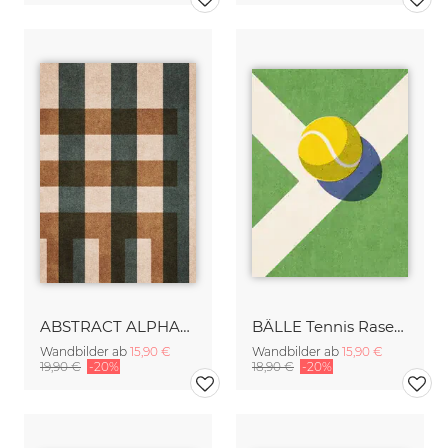
ABSTRACT ALPHABET Decorative I
BÄLLE Tennis Rasenplatz I
Wandbilder ab
15,90 €
Wandbilder ab
15,90 €
19,90 €
-20%
18,90 €
-20%