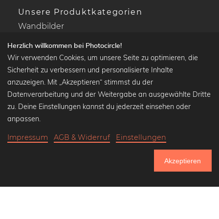
Unsere Produktkategorien
Wandbilder
Drucke Deine Fotos
Herzlich willkommen bei Photocircle!
Kalender
Wir verwenden Cookies, um unsere Seite zu optimieren, die
Sicherheit zu verbessern und personalisierte Inhalte
anzuzeigen. Mit „Akzeptieren“ stimmst du der
Datenverarbeitung und der Weitergabe an ausgewählte Dritte
Beliebte Kollektionen
zu. Deine Einstellungen kannst du jederzeit einsehen oder
Wandbilder in schwarz-weiß
anpassen.
Bauhaus Bilder
Impressum
AGB & Widerruf
Einstellungen
Klassiker der Kunstgeschichte
Abstrakte Kunst
Akzeptieren
Landschaftsbilder
751.096
Lass uns Freunde werden