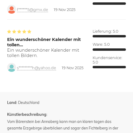
f******5@gmx.de
19 Nov 2025
Lieferung:
5.0
Ein wunderschöner Kalender mit
tollen…
Ware:
5.0
Ein wunderschöner Kalender mit
tollen Bildern.
Kundenservice:
5.0
s*********h@yahoo.de
19 Nov 2025
Deutschland
Land:
Künstlerbeschreibung:
Vom Bärenstein bei Annaberg kann man an klaren tagen das
gesamte Erzgebirge überblicken und sogar den Fichtelberg in der