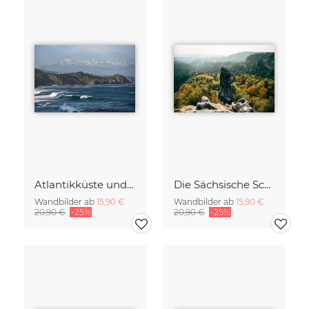
Atlantikküste und die Picos de Europa in Asturien
Die Sächsische Schweiz
Wandbilder ab
15,90 €
Wandbilder ab
15,90 €
20,90 €
-25%
20,90 €
-25%