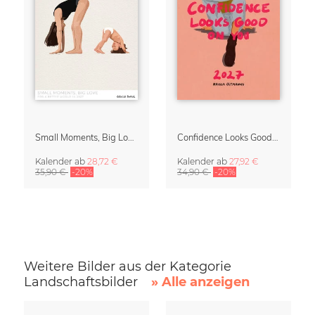
Small Moments, Big Love – Mutterschaftskalender von Giselle Dekel
Confidence Looks Good On You Kalender 2027
Kalender
ab
28,72 €
Kalender
ab
27,92 €
35,90 €
-20%
34,90 €
-20%
Weitere Bilder aus der Kategorie
Landschaftsbilder
» Alle anzeigen