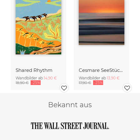
Shared Rhythm
Cesmare SeeStück No.09
Wandbilder ab
14,90 €
Wandbilder ab
13,90 €
18,90 €
-25%
17,90 €
-25%
Bekannt aus