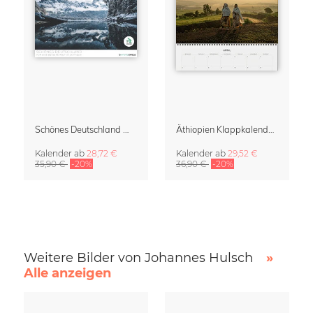
Schönes Deutschland Wankalender 2027
Äthiopien Klappkalender & Terminplaner 2027
Kalender
ab
28,72 €
Kalender
ab
29,52 €
35,90 €
-20%
36,90 €
-20%
Weitere Bilder von Johannes Hulsch
»
Alle anzeigen