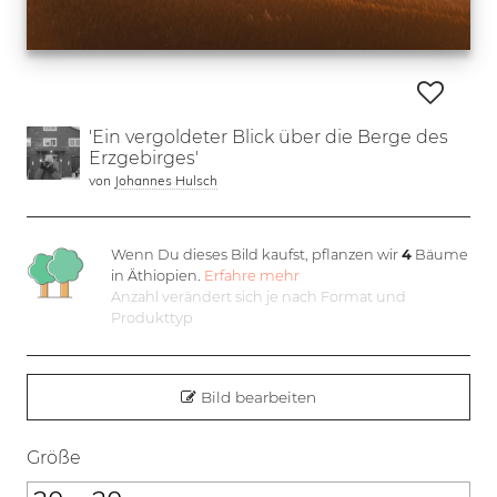
'Ein vergoldeter Blick über die Berge des
Erzgebirges'
von
Johannes Hulsch
Wenn Du dieses Bild kaufst, pflanzen wir
4
Bäume
in Äthiopien.
Erfahre mehr
Anzahl verändert sich je nach Format und
Produkttyp
Bild bearbeiten
Größe