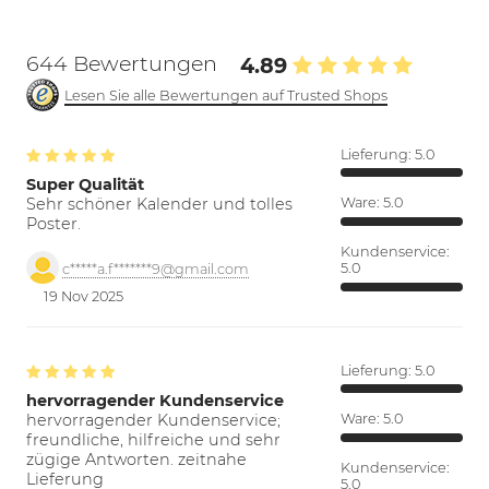
644 Bewertungen
4.89
Lesen Sie alle Bewertungen auf Trusted Shops
Lieferung:
5.0
Super Qualität
Sehr schöner Kalender und tolles
Ware:
5.0
Poster.
Kundenservice:
5.0
c*****a.f*******9@gmail.com
19 Nov 2025
Lieferung:
5.0
hervorragender Kundenservice
hervorragender Kundenservice;
Ware:
5.0
freundliche, hilfreiche und sehr
zügige Antworten. zeitnahe
Kundenservice:
Lieferung
5.0