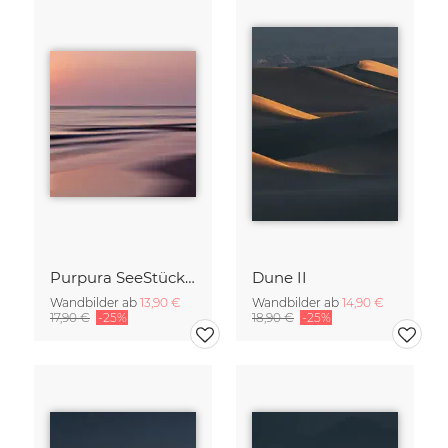
Purpura SeeStück No.18
Dune II
Wandbilder ab
13,90 €
Wandbilder ab
14,90 €
17,90 €
-25%
18,90 €
-25%