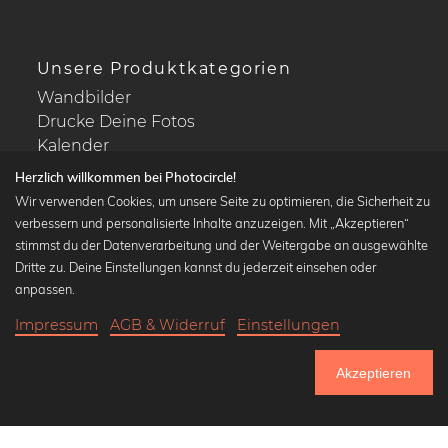
Unsere Produktkategorien
Wandbilder
Drucke Deine Fotos
Kalender
Herzlich willkommen bei Photocircle!
Wir verwenden Cookies, um unsere Seite zu optimieren, die Sicherheit zu
verbessern und personalisierte Inhalte anzuzeigen. Mit „Akzeptieren“
stimmst du der Datenverarbeitung und der Weitergabe an ausgewählte
Beliebte Kollektionen
Dritte zu. Deine Einstellungen kannst du jederzeit einsehen oder
Wandbilder in schwarz-weiß
anpassen.
Bauhaus Bilder
Impressum
AGB & Widerruf
Einstellungen
Klassiker der Kunstgeschichte
20,90 €
-25%
In den Warenkorb
Abstrakte Kunst
15,67 €
Akzeptieren
Landschaftsbilder
Bis Donnerstag: 20% Rabatt auf alle Bilder