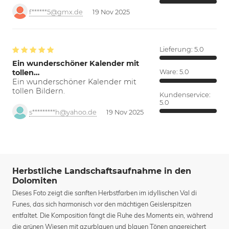
f******5@gmx.de
19 Nov 2025
Lieferung:
5.0
Ein wunderschöner Kalender mit
tollen…
Ware:
5.0
Ein wunderschöner Kalender mit
tollen Bildern.
Kundenservice:
5.0
s*********h@yahoo.de
19 Nov 2025
Herbstliche Landschaftsaufnahme in den
Dolomiten
Dieses Foto zeigt die sanften Herbstfarben im idyllischen Val di
Funes, das sich harmonisch vor den mächtigen Geislerspitzen
entfaltet. Die Komposition fängt die Ruhe des Moments ein, während
die grünen Wiesen mit azurblauen und blauen Tönen angereichert