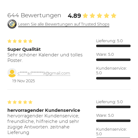
644 Bewertungen
4.89
Lesen Sie alle Bewertungen auf Trusted Shops
Lieferung:
5.0
Super Qualität
Sehr schöner Kalender und tolles
Ware:
5.0
Poster.
Kundenservice:
5.0
c*****a.f*******9@gmail.com
19 Nov 2025
Lieferung:
5.0
hervorragender Kundenservice
hervorragender Kundenservice;
Ware:
5.0
freundliche, hilfreiche und sehr
zügige Antworten. zeitnahe
Kundenservice:
Lieferung
5.0