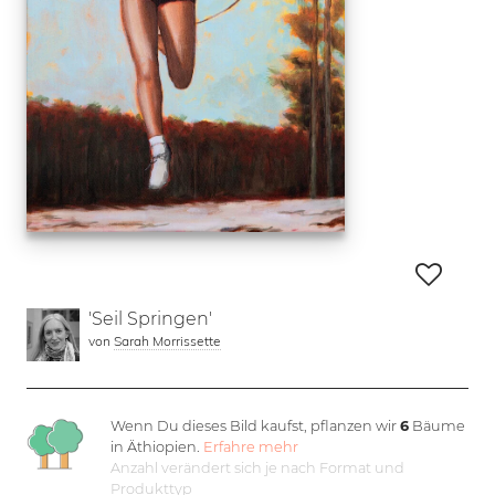
'Seil Springen'
von
Sarah Morrissette
Wenn Du dieses Bild kaufst, pflanzen wir
6
Bäume
in Äthiopien.
Erfahre mehr
Anzahl verändert sich je nach Format und
Produkttyp