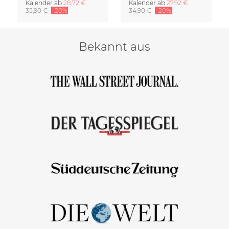
Kalender
ab
28,72 €
Kalender
ab
27,92 €
35,90 €
-20%
34,90 €
-20%
Bekannt aus